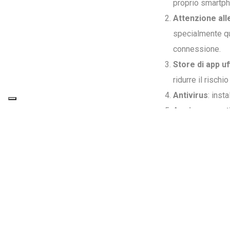
proprio smartpho
Attenzione all
specialmente qu
connessione.
Store di app uff
ridurre il rischi
Antivirus
: inst
Aggiornamenti
garantire la ma
Backup dei dat
proteggerli da pe
Crittografia de
sensibili da occh
Localizzazion
cancellare i dat