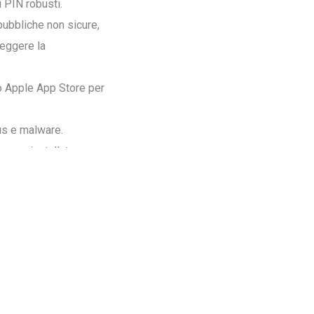
i PIN robusti.
 pubbliche non sicure,
teggere la
 o Apple App Store per
rus e malware.
e app installate per
positivi esterni per
gere le informazioni
one e la possibilità di