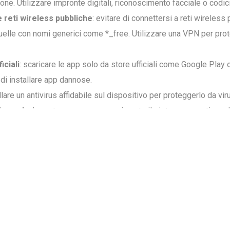
ne. Utilizzare impronte digitali, riconoscimento facciale o codic
e reti wireless pubbliche
: evitare di connettersi a reti wireless
elle con nomi generici come *_free. Utilizzare una VPN per pro
iciali
: scaricare le app solo da store ufficiali come Google Play
o di installare app dannose.
allare un antivirus affidabile sul dispositivo per proteggerlo da vi
 regolari
: mantenere sempre aggiornato il sistema operativo e l
ssima sicurezza.
i
: eseguire regolarmente il backup dei dati su servizi cloud o dis
rdite o furti.
i dati
: attivare la crittografia dei dati sul dispositivo per proteg
i indiscreti.
e e cancellazione da remoto
: attivare la funzione di localizzazi
i del dispositivo da remoto in caso di smarrimento o furto.