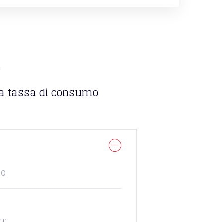
d
la tassa di consumo
TO
no