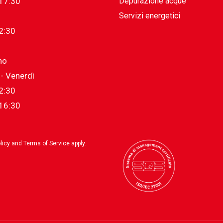
17:30
Depurazione acque
Servizi energetici
2:30
no
- Venerdì
2:30
16:30
licy
and
Terms of Service
apply.