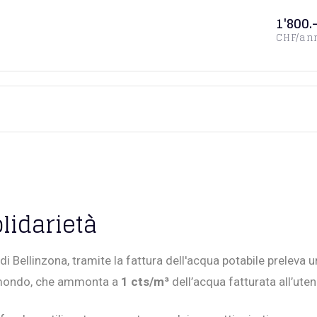
1'800.
CHF/an
lidarietà
i Bellinzona, tramite la fattura dell'acqua potabile preleva u
l mondo, che ammonta a
1 cts/m³
dell’acqua fatturata all’uten