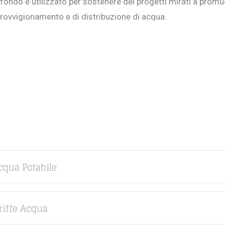
 fondo e utilizzato per sostenere dei progetti mirati a promu
provvigionamento e di distribuzione di acqua.
cqua Potabile
riffe Acqua