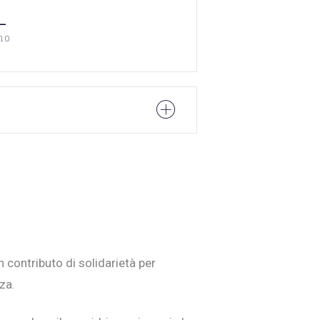
—
no
n contributo di solidarietà per
za.