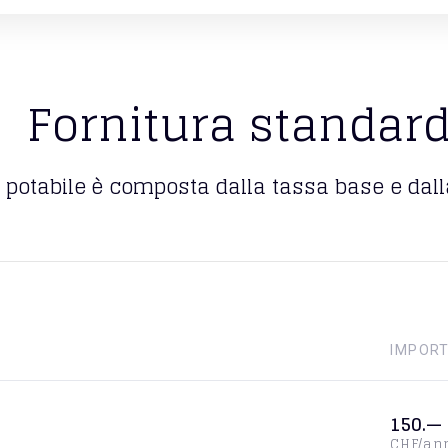
Fornitura standar
 potabile è composta dalla tassa base e dal
IMPOR
150.—
CHF/an