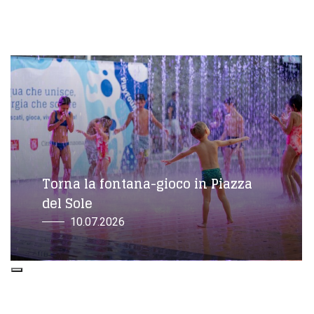
Torna la fontana-gioco in Piazza
del Sole
1
0
.
0
7
.
2
0
2
6