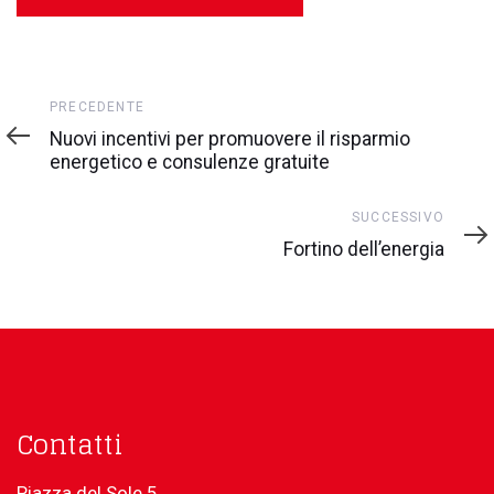
Precedente
PRECEDENTE
Nuovi incentivi per promuovere il risparmio
energetico e consulenze gratuite
Successivo
SUCCESSIVO
Fortino dell’energia
Contatti
Piazza del Sole 5