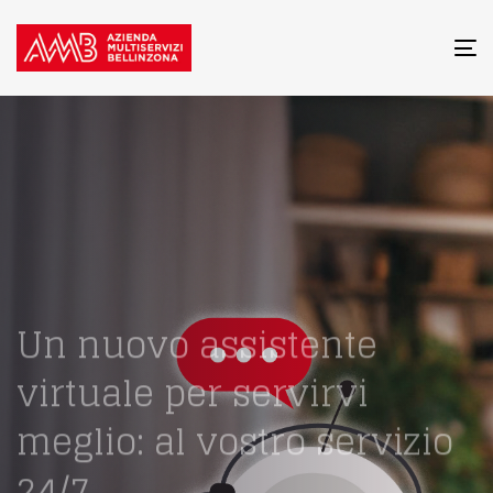
To
na
Un nuovo assistente
virtuale per servirvi
meglio: al vostro servizio
24/7