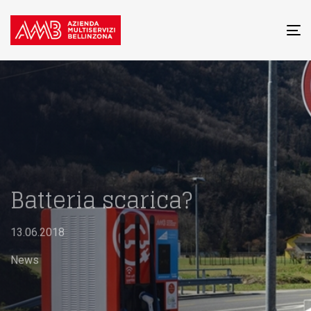
To
na
Batteria scarica?
13.06.2018
News