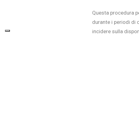
Questa procedura per
durante i periodi di
incidere sulla disponi
Grazie per la collab
VAI AL FORMULAR
Precedente
PRECEDENTE
Collegati gli ac
Cugnasco-Gerr