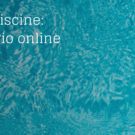
scine:
io online