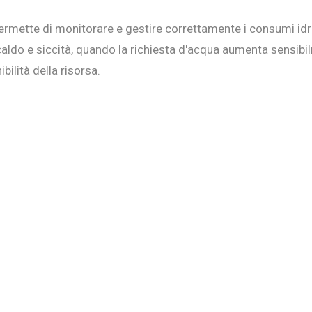
mette di monitorare e gestire correttamente i consumi idric
 caldo e siccità, quando la richiesta d'acqua aumenta sensib
bilità della risorsa.
orazione e per contribuire a un utilizzo responsabile dell'acqu
IO
Successivo
quedotti di Gudo e
Torna la fontana
a