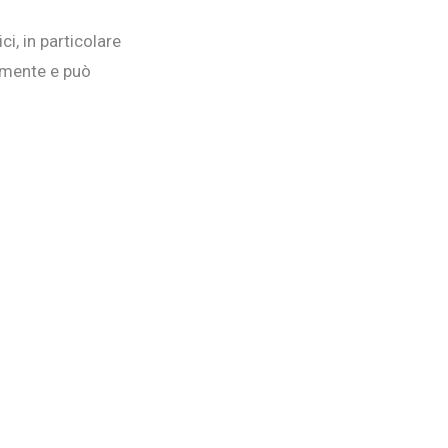
i, in particolare
ilmente e può
a.
SUCCESSIVO
-gioco in Piazza
del Sole