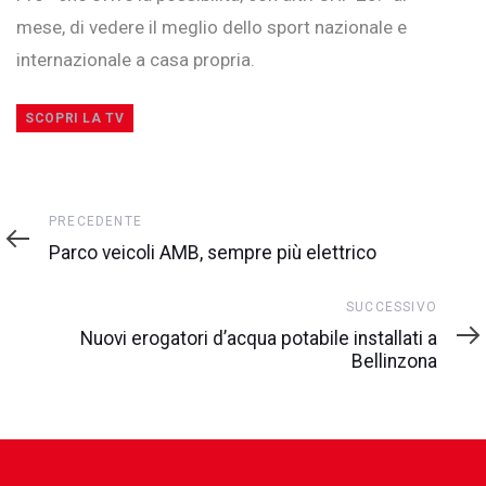
mese, di vedere il meglio dello sport nazionale e
internazionale a casa propria.
SCOPRI LA TV
Precedente
PRECEDENTE
Parco veicoli AMB, sempre più elettrico
Successivo
SUCCESSIVO
Nuovi erogatori d’acqua potabile installati a
Bellinzona