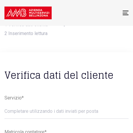
To
1
Verifica dati cliente
na
2
Inserimento lettura
Verifica dati del cliente
Servizio*
Matricola contatore*