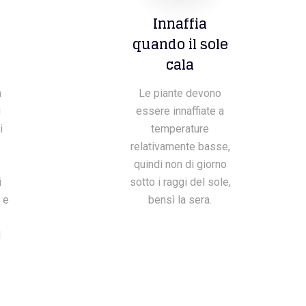
Innaffia
quando il sole
cala
a
Le piante devono
i
essere innaffiate a
i
temperature
relativamente basse,
quindi non di giorno
i
sotto i raggi del sole,
 e
bensì la sera.
l