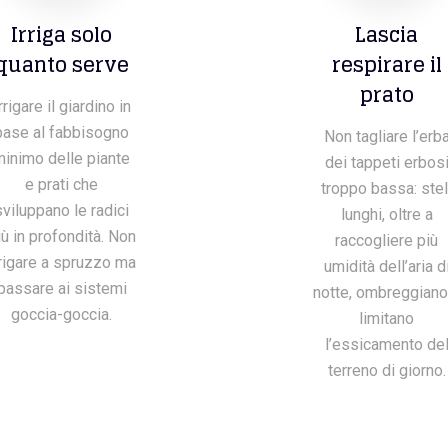
Irriga solo
Lascia
quanto serve
respirare il
prato
rrigare il giardino in
base al fabbisogno
Non tagliare l’erb
minimo delle piante
dei tappeti erbos
e prati che
troppo bassa: stel
sviluppano le radici
lunghi, oltre a
iù in profondità. Non
raccogliere più
rrigare a spruzzo ma
umidità dell’aria d
passare ai sistemi
notte, ombreggiano
goccia-goccia.
limitano
l’essicamento de
terreno di giorno.