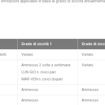
limitazioni applicabili in base al grado di siccità attualmente
Grado di siccità 1
Grado di sicc
tetti
Vietato
Vietato
Ammesso 2 volte a settimana
Vietato
LUN-GIO n. civici pari
MAR-VEN n. civici dispari
Ammesso
Ammesso
Ammesso
Ammesso