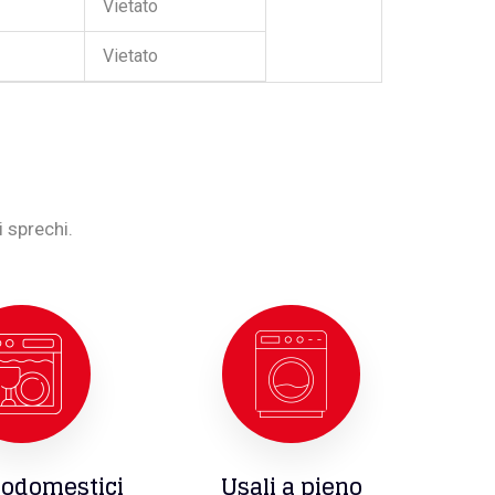
Vietato
Vietato
 sprechi.
rodomestici
Usali a pieno