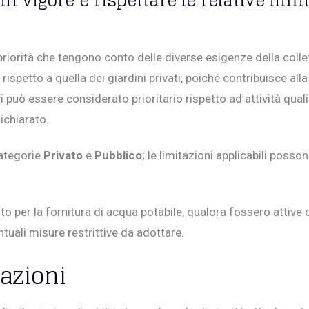
in vigore e rispettare le relative limi
priorità che tengono conto delle diverse esigenze della collett
petto a quella dei giardini privati, poiché contribuisce all
uò essere considerato prioritario rispetto ad attività quali il
ichiarato.
categorie
Privato
e
Pubblico
; le limitazioni applicabili poss
per la fornitura di acqua potabile, qualora fossero attive d
entuali misure restrittive da adottare.
tazioni