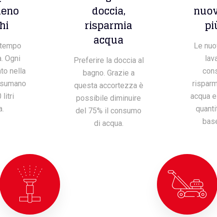
meno
doccia,
nuov
hi
risparmia
pi
acqua
l tempo
Le nuov
a. Ogni
lav
Preferire la doccia al
to nella
con
bagno. Grazie a
nsumano
risparm
questa accortezza è
 litri
acqua e 
possibile diminuire
a.
quanti
del 75% il consumo
base
di acqua.