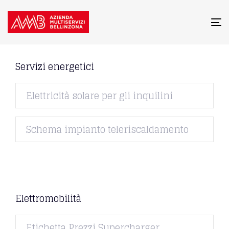
To
na
Servizi energetici
Elettricità solare per gli inquilini
Schema impianto teleriscaldamento
Elettromobilità
Etichetta Prezzi Supercharger