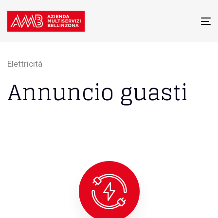
To
na
Elettricità
Annuncio guasti